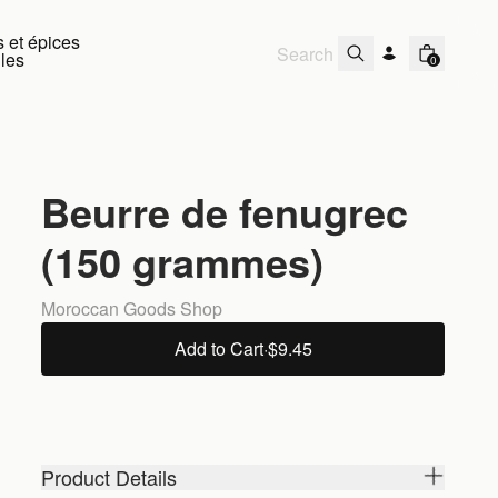
 et épices
lles
0
Beurre de fenugrec
(150 grammes)
Moroccan Goods Shop
Add to Cart
·
$9.45
Product Details